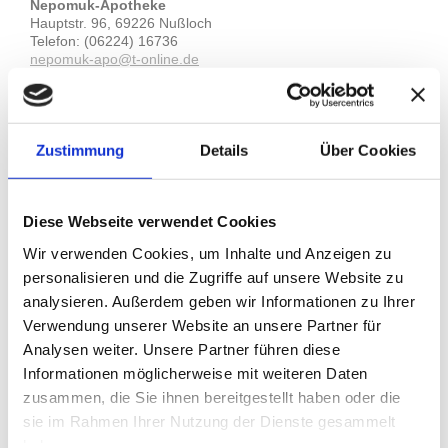
Nepomuk-Apotheke
Hauptstr. 96, 69226 Nußloch
Telefon: (06224) 16736
nepomuk-apo@t-online.de
Öffnungszeiten
Montag bis Freitag
8.30 bis 13 und 15 bis 19 Uhr
Zustimmung
Details
Über Cookies
Samstag
8.30 bis 13 Uhr
Hier finden Sie uns
Diese Webseite verwendet Cookies
Wir verwenden Cookies, um Inhalte und Anzeigen zu
personalisieren und die Zugriffe auf unsere Website zu
analysieren. Außerdem geben wir Informationen zu Ihrer
Verwendung unserer Website an unsere Partner für
Analysen weiter. Unsere Partner führen diese
Informationen möglicherweise mit weiteren Daten
zusammen, die Sie ihnen bereitgestellt haben oder die
sie im Rahmen Ihrer Nutzung der Dienste gesammelt
haben.